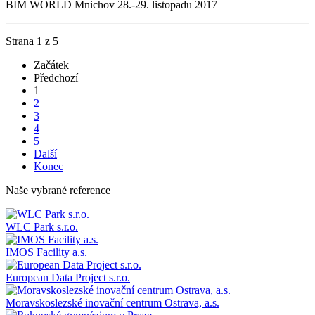
BIM WORLD Mnichov 28.-29. listopadu 2017
Strana 1 z 5
Začátek
Předchozí
1
2
3
4
5
Další
Konec
Naše vybrané reference
WLC Park s.r.o.
IMOS Facility a.s.
European Data Project s.r.o.
Moravskoslezské inovační centrum Ostrava, a.s.