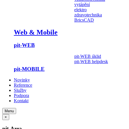
vytápění
elektro
zdravotechnika
BricsCAD
Web & Mobile
pit-WEB
pit-WEB úklid
pit-WEB helpdesk
pit-MOBILE
Novinky
Reference
Služby
Podpora
Kontakt
Menu
×
pit-Area