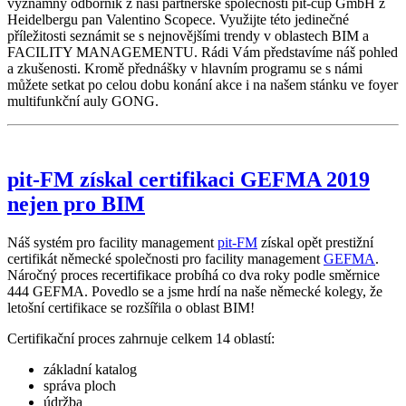
významný odborník z naší partnerské společnosti pit-cup GmbH z
Heidelbergu pan Valentino Scopece. Využijte této jedinečné
příležitosti seznámit se s nejnovějšími trendy v oblastech BIM a
FACILITY MANAGEMENTU. Rádi Vám představíme náš pohled
a zkušenosti. Kromě přednášky v hlavním programu se s námi
můžete setkat po celou dobu konání akce i na našem stánku ve foyer
multifunkční auly GONG.
pit-FM získal certifikaci GEFMA 2019
nejen pro BIM
Náš systém pro facility management
pit-FM
získal opět prestižní
certifikát německé společnosti pro facility management
GEFMA
.
Náročný proces recertifikace probíhá co dva roky podle směrnice
444 GEFMA. Povedlo se a jsme hrdí na naše německé kolegy, že
letošní certifikace se rozšířila o oblast BIM!
Certifikační proces zahrnuje
celkem 14
oblastí:
základní katalog
správa ploch
údržba