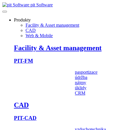
pit Software
Produkty
Facility & Asset management
CAD
Web & Mobile
Facility & Asset management
PIT-FM
pasportizace
údržba
nájmy
úklidy
CRM
CAD
PIT-CAD
vzduchotechnika