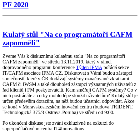
PF 2020
Kulatý stůl "Na co programátoři CAFM
zapomněli"
Zveme Vás k diskuznímu kulatému stolu "Na co programátoři
CAFM zapomněli" ve středu 13.11.2019, který v rámci
doprovodného programu konference
Týden IFMA
pořádá sekce
IT/CAFM asociace IFMA CZ. Diskutovat s Vámi budou zástupci
společností, které v ČR dodávají systémy označované zkratkami
CAFM či IWSM a také dlouholetí zástupci významných uživatelů z
řad klientů i FM poskytovatelů. Kam směřují CAFM systémy? Co v
nich postrádáte a co by mohlo lépe sloužit uživatelům? Kulatý stůl je
určen především dotazům, na něž budou účastníci odpovídat. Akce
se koná v Moravskoslezském inovační centru (budova TRIDENT,
Technologická 375/3 Ostrava-Poruba) ve středu od 9:00.
Po ukončení diskuse jste zváni exkluzivně na exkurzi do
superpočítačového centra IT4Innovations.