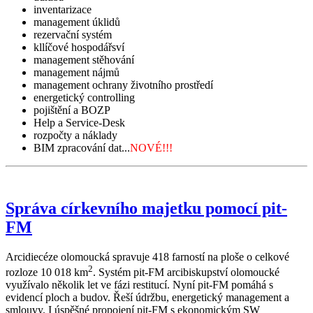
inventarizace
management úklidů
rezervační systém
kllíčové hospodářsví
management stěhování
management nájmů
management ochrany životního prostředí
energetický controlling
pojištění a BOZP
Help a Service-Desk
rozpočty a náklady
BIM zpracování dat...
NOVÉ!!!
Správa církevního majetku pomocí pit-
FM
Arcidiecéze olomoucká spravuje 418 farností na ploše o celkové
2
rozloze 10 018 km
. Systém pit-FM arcibiskupství olomoucké
využívalo několik let ve fázi restitucí. Nyní pit-FM pomáhá s
evidencí ploch a budov. Řeší údržbu, energetický management a
smlouvy. I úspěšné propojení pit-FM s ekonomickým SW