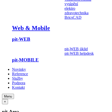
vytápění
elektro
zdravotechnika
BricsCAD
Web & Mobile
pit-WEB
pit-WEB úklid
pit-WEB helpdesk
pit-MOBILE
Novinky
Reference
Služby
Podpora
Kontakt
Menu
×
pit-Area