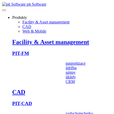
pit Software
Produkty
Facility & Asset management
CAD
Web & Mobile
Facility & Asset management
PIT-FM
pasportizace
údržba
nájmy
úklidy
CRM
CAD
PIT-CAD
vzduchotechnika