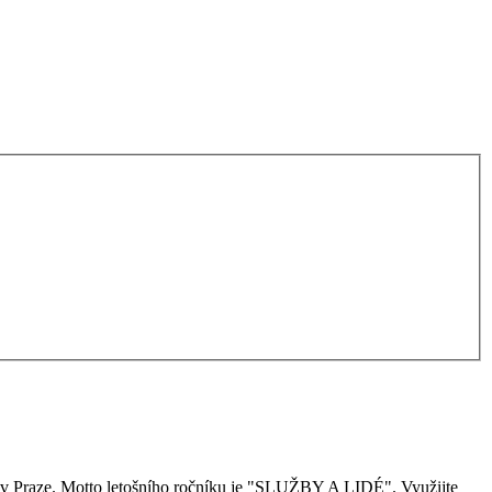
 v Praze. Motto letošního ročníku je "SLUŽBY A LIDÉ". Využijte