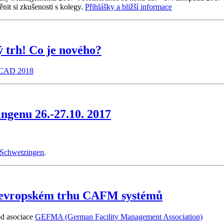
it si zkušenosti s kolegy.
Přihlášky a bližší informace
 trh! Co je nového?
t-CAD 2018
ngenu 26.-27.10. 2017
Schwetzingen
.
na evropském trhu CAFM systémů
od asociace
GEFMA (German Facility Management Association)