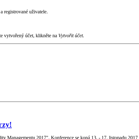
a registrované uživatele.
áte vytvořený účet, klikněte na
Vytvořit účet
.
rzy!
ity Managementu 2017". Konference se koná 13. - 17. listopadu 2017