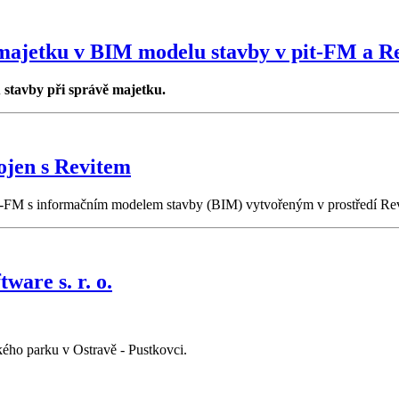
majetku v BIM modelu stavby v pit-FM a R
 stavby při správě majetku.
ojen s Revitem
t-FM s informačním modelem stavby (BIM) vytvořeným v prostředí Rev
ware s. r. o.
ého parku v Ostravě - Pustkovci.