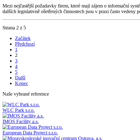
Mezi nejčastější požadavky firem, které mají zájem o informační systé
dalších legislativně ošetřených činnostech jsou v praxi často vedeny
Strana 2 z 5
Začátek
Předchozí
1
2
3
4
5
Další
Konec
Naše vybrané reference
WLC Park s.r.o.
IMOS Facility a.s.
European Data Project s.r.o.