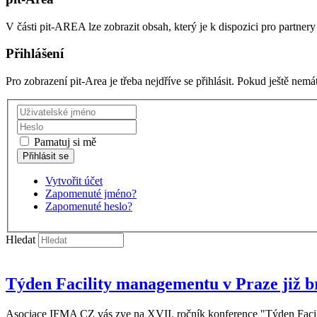
V části pit-AREA lze zobrazit obsah, který je k dispozici pro partnery 
Přihlášení
Pro zobrazení pit-Area je třeba nejdříve se přihlásit. Pokud ještě nem
Pamatuj si mě
Vytvořit účet
Zapomenuté jméno?
Zapomenuté heslo?
Hledat
Týden Facility managementu v Praze již b
Asociace IFMA CZ vás zve na XVII. ročník konference "Týden Facil