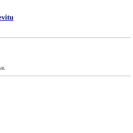
evitu
it.