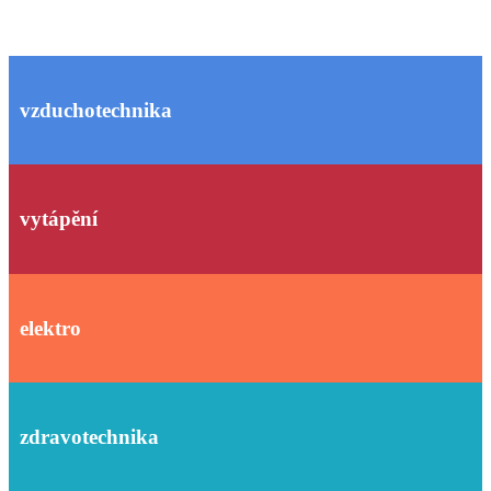
vzduchotechnika
vytápění
elektro
zdravotechnika