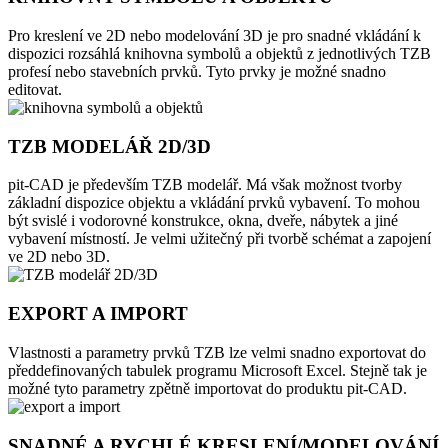
Pro kreslení ve 2D nebo modelování 3D je pro snadné vkládání k
dispozici rozsáhlá knihovna symbolů a objektů z jednotlivých TZB
profesí nebo stavebních prvků. Tyto prvky je možné snadno
editovat.
TZB MODELÁŘ 2D/3D
pit-CAD je především TZB modelář. Má však možnost tvorby
základní dispozice objektu a vkládání prvků vybavení. To mohou
být svislé i vodorovné konstrukce, okna, dveře, nábytek a jiné
vybavení místností. Je velmi užitečný při tvorbě schémat a zapojení
ve 2D nebo 3D.
EXPORT A IMPORT
Vlastnosti a parametry prvků TZB lze velmi snadno exportovat do
předdefinovaných tabulek programu Microsoft Excel. Stejně tak je
možné tyto parametry zpětně importovat do produktu pit-CAD.
SNADNÉ A RYCHLÉ KRESLENÍ/MODELOVÁNÍ