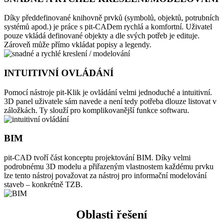
Díky předdefinované knihovně prvků (symbolů, objektů, potrubních
systémů apod.) je práce s pit-CADem rychlá a komfortní. Uživatel
pouze vkládá definované objekty a dle svých potřeb je edituje.
Zároveň může přímo vkládat popisy a legendy.
INTUITIVNÍ OVLÁDÁNÍ
Pomocí nástroje pit-Klik je ovládání velmi jednoduché a intuitivní.
3D panel uživatele sám navede a není tedy potřeba dlouze listovat v
záložkách. Ty slouží pro komplikovanější funkce softwaru.
BIM
pit-CAD tvoří část konceptu projektování BIM. Díky velmi
podrobnému 3D modelu a přiřazeným vlastnostem každému prvku
lze tento nástroj považovat za nástroj pro informační modelování
staveb – konkrétně TZB.
Oblasti řešení