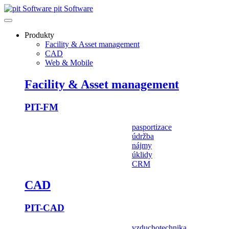
pit Software
Produkty
Facility & Asset management
CAD
Web & Mobile
Facility & Asset management
PIT-FM
pasportizace
údržba
nájmy
úklidy
CRM
CAD
PIT-CAD
vzduchotechnika