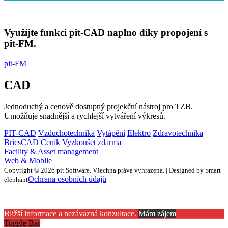
Využíjte funkci pit-CAD naplno díky propojení s
pit-FM.
pit-FM
CAD
Jednoduchý a cenově dostupný projekční nástroj pro TZB.
Umožňuje snadnější a rychlejší vytváření výkresů.
PIT-CAD
Vzduchotechnika
Vytápění
Elektro
Zdravotechnika
BricsCAD
Ceník
Vyzkoušet zdarma
Facility & Asset management
Web & Mobile
Copyright © 2026 pit Software. Všechna práva vyhrazena. | Designed by Smart
Ochrana osobních údajů
elephant
Bližší informace a nezávazná konzultace.
Mám zájem
Toggle Bar