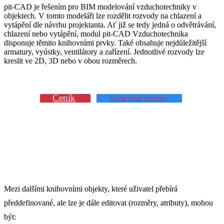
pit-CAD je řešením pro BIM modelování vzduchotechniky v
objektech. V tomto modeláři lze rozdělit rozvody na chlazení a
vytápění dle návrhu projektanta. Ať již se tedy jedná o odvětrávání,
chlazení nebo vytápění, modul pit-CAD Vzduchotechnika
disponuje těmito knihovními prvky. Také obsahuje nejdůležitější
armatury, vyústky, ventilátory a zařízení. Jednotlivé rozvody lze
kreslit ve 2D, 3D nebo v obou rozměrech.
Ceník
Vyzkoušet zdarma
Mezi dalšími knihovními objekty, které uživatel přebírá
předdefinované, ale lze je dále editovat (rozměry, atributy), mohou
být: