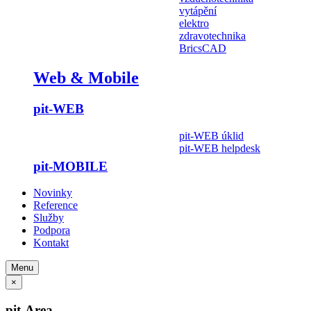
vytápění
elektro
zdravotechnika
BricsCAD
Web & Mobile
pit-WEB
pit-WEB úklid
pit-WEB helpdesk
pit-MOBILE
Novinky
Reference
Služby
Podpora
Kontakt
Menu
×
pit-Area