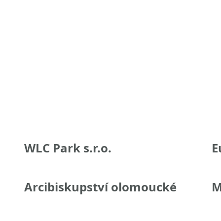
WLC Park s.r.o.
E
Arcibiskupství olomoucké
M