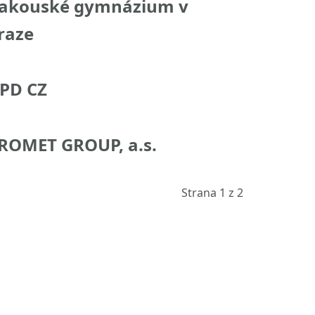
akouské gymnázium v
raze
PD CZ
ROMET GROUP, a.s.
Strana 1 z 2