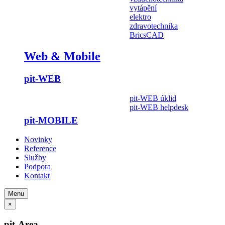
vytápění
elektro
zdravotechnika
BricsCAD
Web & Mobile
pit-WEB
pit-WEB úklid
pit-WEB helpdesk
pit-MOBILE
Novinky
Reference
Služby
Podpora
Kontakt
Menu
×
pit-Area