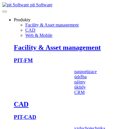
pit Software
Produkty
Facility & Asset management
CAD
Web & Mobile
Facility & Asset management
PIT-FM
pasportizace
údržba
nájmy
úklidy
CRM
CAD
PIT-CAD
vzduchotechnika