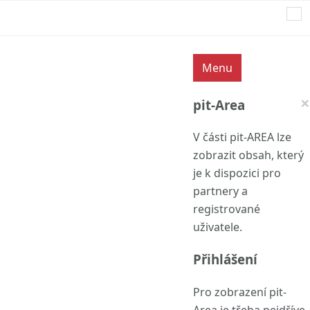
pit Software
Menu
×
pit-Area
V části pit-AREA lze
zobrazit obsah, který
je k dispozici pro
partnery a
registrované
uživatele.
Přihlášení
Pro zobrazení pit-
Area je třeba nejdříve